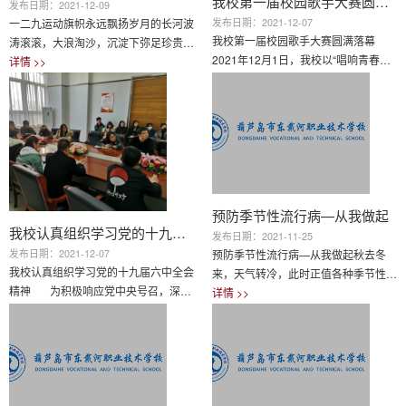
我校第一届校园歌手大赛圆满落幕
生参加的高考。根据...
时光...
发布日期：2021-12-09
发布日期：2021-12-07
一二九运动旗帜永远飘扬岁月的长河波
我校第一届校园歌手大赛圆满落幕
涛滚滚，大浪淘沙，沉淀下弥足珍贵的
2021年12月1日，我校以“唱响青春，
黄金。历史的云烟漫天飞舞，阴霾散
详情 >>
感恩有你”为主题的第一届“校园歌手大
详情 >>
尽，挺立起高高飘扬的旌旗。同学们，
赛”决赛成功举办。本校领导、外邀嘉
可曾记得81年前12月9日?或许早已淡
宾以及就业合作企业负责人应邀出席并
忘，或许闻所未闻，或许如雷贯耳，不
担任此次比赛评委，此外，本次活动还
管你属于哪种情况，现在让我再一次讲
邀请了沈阳音乐学院副教授梁玉老师；
给大家听，以便我们共同铭记那段历
青年歌唱演员、抖音音乐人胡海鑫老
史:1935年12月9日，在我们的首都
师；俄罗斯喀山国立音乐学院的郭紫辰
——北京，发生了一件由北京大学全体
老师；乌克兰敖德萨音乐学院王鹏老
学生引发的震惊中外的大事儿，为了他
预防季节性流行病—从我做起
师；流行音乐工作者、青春中国优秀指
我校认真组织学习党的十九届六中全会精神
们心爱的祖国能从此不再...
发布日期：2021-11-25
导教师李晓飞老师，以及沈阳...
发布日期：2021-12-07
预防季节性流行病—从我做起秋去冬
我校认真组织学习党的十九届六中全会
来，天气转冷，此时正值各种季节性流
精神 为积极响应党中央号召，深入
行病多发之际。加之早冬的气候多变，
详情 >>
学习贯彻党的十九届六中全会精神，
详情 >>
昼夜温差和室内外温差变大。每当人体
11月30日下午我校召开十九届六中全
抵抗力减弱或对外界环境适应性欠佳的
会精神的学习会议，全体教职工参加了
时候，各种疾病也就悄然而至。由于受
会议。 学习会上，全体教职工全面
气候变化、人员流动、病毒变异和缺乏
学习了《中共中央关于党的百年奋斗重
有效预防、接种等多种因素的影响，冬
大成就和历史经验的决议...