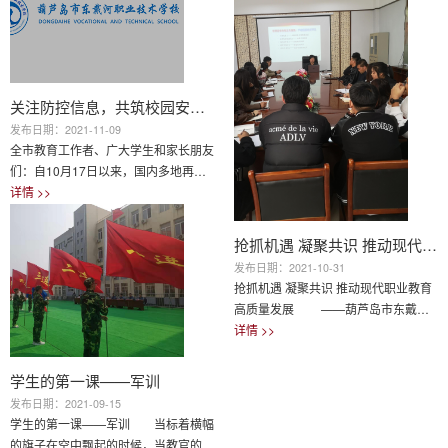
红主持会议并讲话，全体教职工参加了
长主持，全体中层干部参加了本次会
会议。会议上，贺校长从不同角度对疫
议。会上，李副校长根据国际国内形势
情防控工作做出部署。一要提高政治站
和疫情防控现状对我校学生安全、食品
位，充分认识此次疫情防控的严峻形
卫生安全、消防安全等做了讲话，提出
势。此次疫情来得快、势头猛、危害
关注防控信息，共筑校园安全屏障（转葫芦岛市教育局关于疫情防控通知）
了...
大，防控形势十分严峻复杂。各部门要
发布日期：2021-11-09
高度重视，认真贯彻落实党中央...
全市教育工作者、广大学生和家长朋友
们：自10月17日以来，国内多地再次
出现新冠疫情，我省庄河市也出现确诊
详情 >>
病例，疫情形势严峻复杂。学校是疫情
防控的重点场所，家长因工作、生活等
抢抓机遇 凝聚共识 推动现代职业教育高质量发展
原因，流动大，接触群体广，客观增加
发布日期：2021-10-31
了学校疫情防控难度和压力。为更好的
抢抓机遇 凝聚共识 推动现代职业教育
落实校园疫情防控，确保广大师生及家
高质量发展 ——葫芦岛市东戴河
长的身体健康和生命安全，现就加强新
职业技术学校召开教职工会议为了进一
详情 >>
冠肺炎疫情防控提示如下：一、关注权
步加强我校职业教育工作，继续深入落
威信息，共筑校园安全屏障1.关注新冠
实全国职业教育大会精神，深化理论研
学生的第一课——军训
肺炎疫情官方通报和权威...
究，强化实践探索，推动我校现代职业
发布日期：2021-09-15
教育高质量发展，凝聚广泛共识和强大
学生的第一课——军训 当标着横幅
合力，我校于10月28日下午组织召开
的旗子在空中飘起的时候，当教官的哨