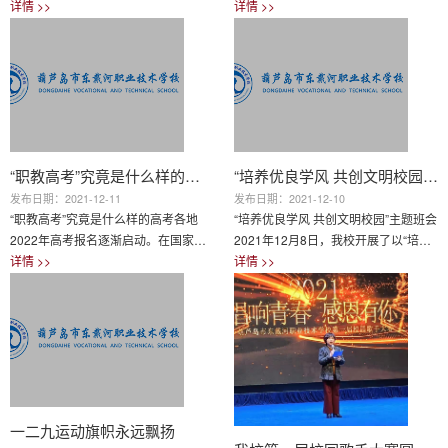
我国第八个法定的南京大屠杀死难者国
详情 >>
育园区南开学校小学四年级学生闫子穆
详情 >>
家公祭日，也是南京大屠杀84周年
兴奋地叫着，他和同学们正在上由学校
祭。13日上午，东戴河职业技术学校
和天津现代职业技术学院合作开设的无
全体师生在操场参加了国家公祭日升旗
人机兴趣课。在学校宽阔的操场上，几
仪式，共同悼念南京大屠杀死难的中国
十名小学生围在“老师”刘博鑫身旁，时
同胞。祀我国殇，山河无恙！逝者已
而认真聆听无人机的飞行原理，时而争
矣，生者奋进！ 升旗仪式第一项：升
先恐后地报名“试飞”。这门无人机兴趣
中华人民共和国国旗，奏中华人民共和
课的任课“老师”刘博鑫是天津现代职业
国国歌。国歌声响，鲜红的五星红旗...
“职教高考”究竟是什么样的高考
技术学院无人机应用技术专业大二学
“培养优良学风 共创文明校园”主题班会
生。他说：“没想到我...
发布日期：2021-12-11
发布日期：2021-12-10
“职教高考”究竟是什么样的高考各地
“培养优良学风 共创文明校园”主题班会
2022年高考报名逐渐启动。在国家政
2021年12月8日，我校开展了以“培养
策中多次提到的“职教高考”制度，受到
详情 >>
优良学风，共创文明校园”为主题的班
详情 >>
家长和社会舆论的关注。“职教高考，
会活动，参加本次班会活动的为高一年
是不是中职学生参加的高考？”最近，
级全体学生。 学风是学生思想道德品
因教育部在回复“关于降低中专生进入
质、学习精神与综合素质的重要体现，
高等院校进行全日制教育门槛的建议”
是学生成长的基础和前提，是凝聚在教
时表示，逐步建立“职教高考”制度，使
与学过程中的精神动力、态度作风、方
中职毕业生享有更多样的教育选择和更
法措施，也是学生健康成长的基石。作
畅通的学业提升通道。一些学生和家长
为当代青少年学生，应该更能理解班级
就此认为，“职教高考”就只是中职毕业
一二九运动旗帜永远飘扬
优良学风的重要性以及珍惜美好的课堂