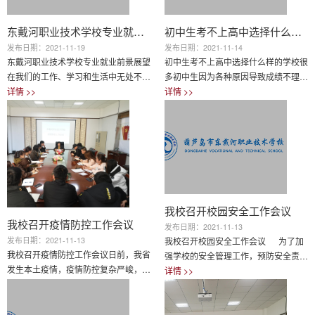
季很容易发生呼吸道传染病，主要有：
流行性感冒、发热、咳嗽、流脑、肺炎
东戴河职业技术学校专业就业前景展望
流行性腮腺炎、麻疹、风疹、病毒性肺
初中生考不上高中选择什么样的学校
炎等，一定要重视防病保健。此...
发布日期：2021-11-19
发布日期：2021-11-14
东戴河职业技术学校专业就业前景展望
初中生考不上高中选择什么样的学校很
在我们的工作、学习和生活中无处不存
多初中生因为各种原因导致成绩不理
在和使用着互联网信息技术。事实说
详情 >>
想，不能顺利的升入高中，但是又不想
详情 >>
明，互联网已经越来越广泛地深入到人
过早的步入社会。其实，这部分初中生
们生活的方方面面，信息技术服务市场
不如想想自己有哪些兴趣喜好。人生最
需求空缺会越来越大。掌握一种技术将
好的方式是能把自己的兴趣爱好做成事
拥有更多的就业选择。随着信息产业的
业。一定要学一技之长。现在初中毕业
迅猛发展，行业人才需求量也在逐年扩
后可以选择的方向非常多。但正所谓知
大。正如我们所知道的那样，科技引领
识改变命运，进入学校系统的学习技能
未来，而互联网信息技术是最重要的环
是快速掌握“一技之长”的关键。而可以
节。今天我们就来了解一下本校三个专
供学习“一技之长”的学校职业高中就是
我校召开校园安全工作会议
我校召开疫情防控工作会议
业的就业前景。一、 ...
最佳的一条选择。首先，进...
发布日期：2021-11-13
发布日期：2021-11-13
我校召开校园安全工作会议 为了加
我校召开疫情防控工作会议日前，我省
强学校的安全管理工作，预防安全责任
发生本土疫情，疫情防控复杂严峻，为
事故的发生，确保学校教学秩序、工作
详情 >>
确保全校师生的身体健康和生命安全，
详情 >>
秩序、生活秩序的正常进行，11月10
我校于11月12日下午召开东戴河职业
日下午，葫芦岛市东戴河职业技术学校
技术学校疫情防控工作会议，校长贺艳
召开校园安全工作会议，会议由李副校